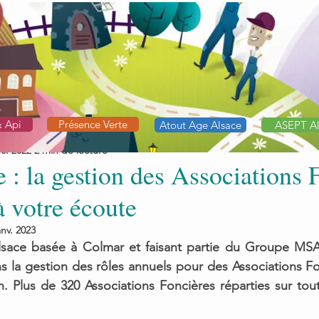
& Api
Présence Verte
Atout Age Alsace
ASEPT Al
c. 2022
2 min de lecture
 : la gestion des Associations 
à votre écoute
anv. 2023
Alsace basée à Colmar et faisant partie du Groupe MSA 
s la gestion des rôles annuels pour des Associations F
. Plus de 320 Associations Foncières réparties sur tout