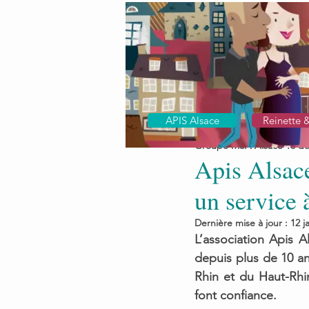
APIS Alsace
Reinette 
Groupe MSA Alsace
16 dé
Apis Alsace
un service 
Dernière mise à jour :
12 j
L’association Apis 
depuis plus de 10 an
Rhin et du Haut-Rhin
font confiance. 