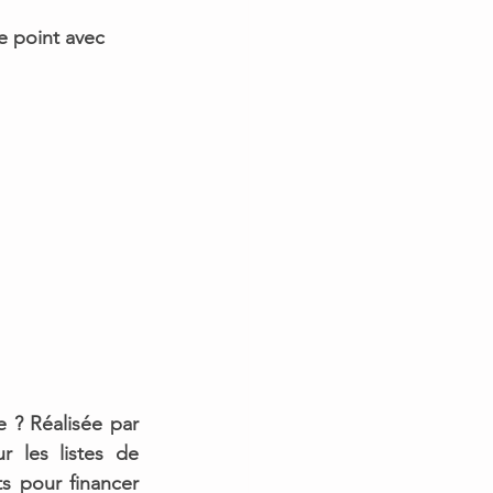
e point avec 
e ?
 Réalisée par 
r les listes de 
ts pour financer 