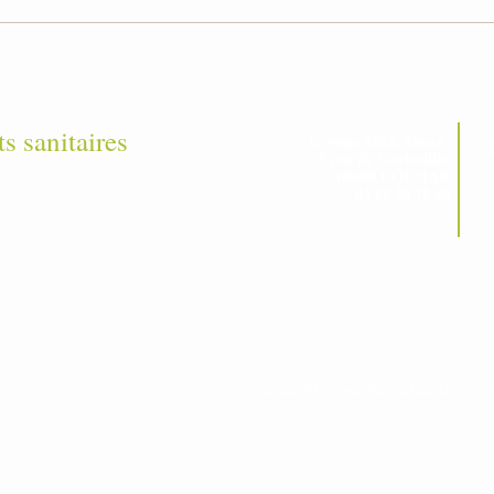
ts sanitaires
Groupe MSA Alsace
9 rue de Guebwiller
68000 COLMAR
03 89 20 79 40
alsace@msa-services-alsace.fr
s partenaires
-
Mentions légales
-
Politique de confidentialité
Accessibilité : non