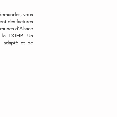
demandes, vous 
nt des factures 
mmunes d’Alsace 
t la DGFIP. 
Un 
e adapté et de 