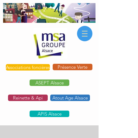
Présence Verte
Associations foncières
ASEPT Alsace
Reinette & Api
Atout Age Alsace
APIS Alsace
Post