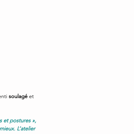
nti 
soulagé
 et 
s et postures », 
eux. L’atelier 