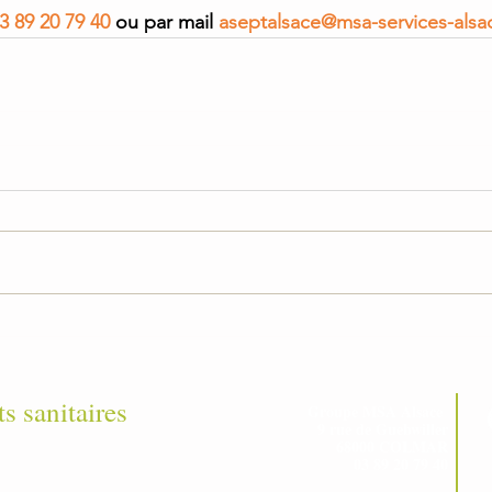
3 89 20 79 40 
ou par mail 
aseptalsace@msa-services-alsac
ts sanitaires
Groupe MSA Alsace
9 rue de Guebwiller
68000 COLMAR
03 89 20 79 40