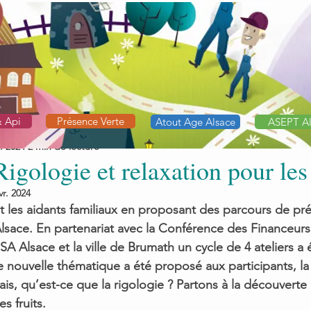
& Api
Présence Verte
Atout Age Alsace
ASEPT Al
v. 2024
2 min de lecture
igologie et relaxation pour les
vr. 2024
t les aidants familiaux en proposant des parcours de pré
Alsace. En partenariat avec la Conférence des Financeurs
A Alsace et la ville de Brumath un cycle de 4 ateliers a 
 nouvelle thématique a été proposé aux participants, la
Mais, qu’est-ce que la rigologie ? Partons à la découverte
s fruits.