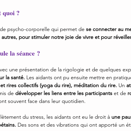
t quoi ?
ode psycho-corporelle qui permet de 
se connecter au mei
autres, pour stimuler notre joie de vivre et pour réveiller
le la séance ?
ec une présentation de la rigologie et de quelques expl
ur la santé.
 Les aidants ont pu ensuite mettre en pratiqu
et rires collectifs (yoga du rire), méditation du rire.
 Un 
at
mis de 
développer les liens entre les participants
 et de 
r
font souvent face dans leur quotidien.
ètement du stress, les aidants ont eu le droit à 
une paus
étains. 
Des sons et des vibrations qui ont apporté un ét