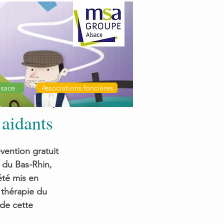
sace
Associations foncières
 aidants
vention gratuit 
 du Bas-Rhin, 
été mis en 
 thérapie du 
 de cette 