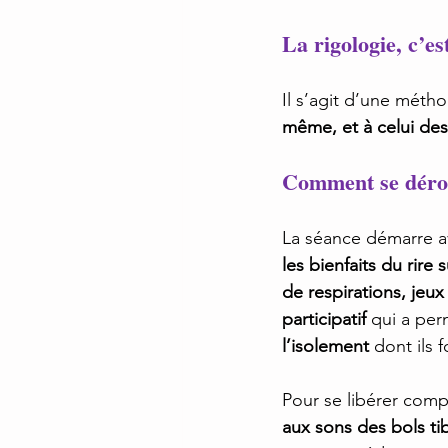
La rigol
ogie, c’es
Il s’agit d’une méth
même, et à celui des 
Comment se dérou
La séance démarre av
les bienfaits du rire s
de respirations, jeux 
participatif 
qui a per
l’isolement 
dont ils 
Pour se libérer compl
aux sons des bols tib