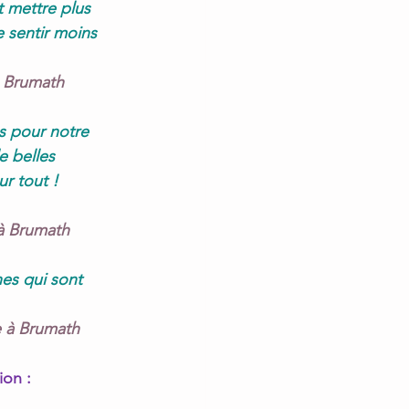
t mettre plus 
 sentir moins 
à Brumath
s pour notre 
e belles 
 tout !   
 à Brumath
nes qui sont 
e à Brumath
ion :