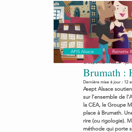
APIS Alsace
Reinette 
Groupe MSA Alsace
4 jan
Brumath : R
Dernière mise à jour :
12 a
Asept Alsace soutien
sur l’ensemble de l’
la CEA, le Groupe MS
place à Brumath. Une
rire (ou rigologie). 
méthode qui porte se