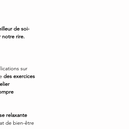
lleur de soi-
 notre rire.
ications sur 
e 
des exercices 
elier 
ompre 
e relaxante 
at de bien-être 