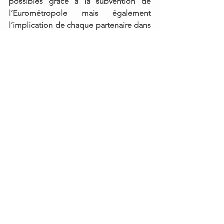
possibles grâce à la subvention de 
l’Eurométropole 
mais également 
l’implication de chaque partenaire dans 
cette démarche commune au service 
de nos seniors. Un grand merci à eux !
Vous souhaitez des informations 
complémentaires sur la résidence 
Dinah Faust à Eschau, c’est par
 ici 
Commentaires
Rédigez un commentaire...