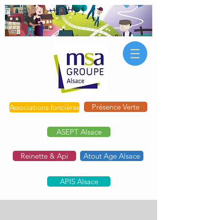
Présence Verte
Associations foncières
ASEPT Alsace
Reinette & Api
Atout Age Alsace
APIS Alsace
Post