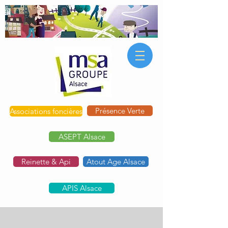
Présence Verte
Associations foncières
ASEPT Alsace
Reinette & Api
Atout Age Alsace
APIS Alsace
Post