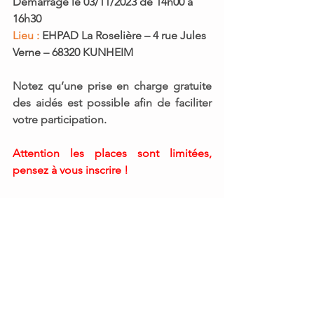
Démarrage le 
03/11/2023
 de 
14h00
 à 
16h30
Lieu :
 EHPAD La Roselière – 4 rue Jules 
Verne – 68320 KUNHEIM
Notez qu’une prise en charge gratuite 
des aidés est possible afin de faciliter 
votre participation. 
Attention les places sont limitées, 
pensez à vous inscrire !
Informations et réservations
Les inscriptions et/ou demandes de 
renseignements se font auprès de 
notre association Asept Alsace au 
03 89 
20 79 40
ou par mail à 
alsace@msa-
services-alsace.fr