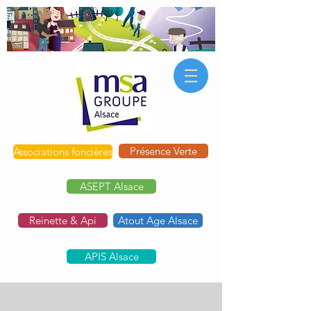
Présence Verte
Associations foncières
ASEPT Alsace
Reinette & Api
Atout Age Alsace
APIS Alsace
Post