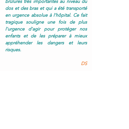
brûlures très importantes au niveau du 
dos et des bras et qui a été transporté 
en urgence absolue à l’hôpital. Ce fait 
tragique souligne une fois de plus 
l'urgence d'agir pour protéger nos 
enfants et de les préparer à mieux 
appréhender les dangers et leurs 
risques.
DS
Notre animation vous intéresse ?
Vous êtes une école, un périscolaire, 
un centre de loisirs ou une entreprise 
souhaitant mettre en place notre action 
de sensibilisation 
Planétarisks
. C’est 
très simple, contactez notre 
association, 
Asept Alsace
 par 