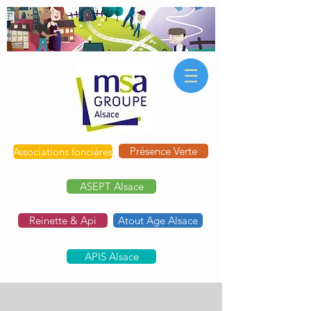
Présence Verte
Associations foncières
ASEPT Alsace
Reinette & Api
Atout Age Alsace
APIS Alsace
Post