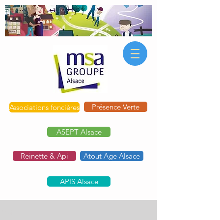
Présence Verte
Associations foncières
ASEPT Alsace
Reinette & Api
Atout Age Alsace
APIS Alsace
Post