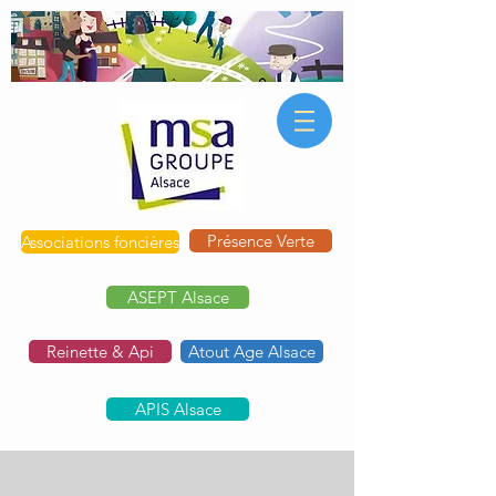
Présence Verte
Associations foncières
ASEPT Alsace
Reinette & Api
Atout Age Alsace
APIS Alsace
Post