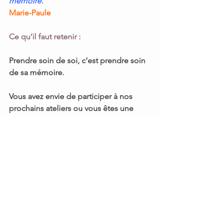
mémoire.
Marie-Paule 
Ce qu’il faut retenir :
Prendre soin de soi, c’est prendre soin 
de sa mémoire.
Vous avez envie de participer à nos 
prochains ateliers ou vous êtes une 
commune et êtes intéressée pour 
organiser cette thématique sur votre 
territoire ?
Contactez nos équipes au 
03 89 20 79 
43
ou par mail 
contact@atoutagealsace.fr
Informations et renseignements sur le 
site 
www.atoutagealsace.fr