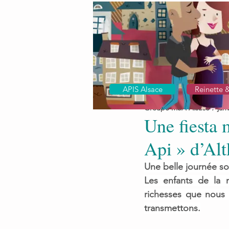
APIS Alsace
Reinette 
Groupe MSA Alsace
7 jan
Une fiesta 
Api » d’Alt
Une belle journée so
Les enfants de la m
richesses que nous 
transmettons.