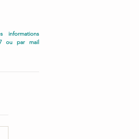
informations 
complémentaires ? Contactez Margot Frick-Wolff au 09 64 10 17 37 ou par mail 