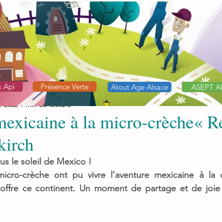
& Api
Présence Verte
Atout Age Alsace
ASEPT Al
v. 2022
1 min de lecture
mexicaine à la micro-crèche« Re
kirch
us le soleil de Mexico ! 
icro-crèche ont pu vivre l’aventure mexicaine à la 
offre ce continent. Un moment de partage et de joie