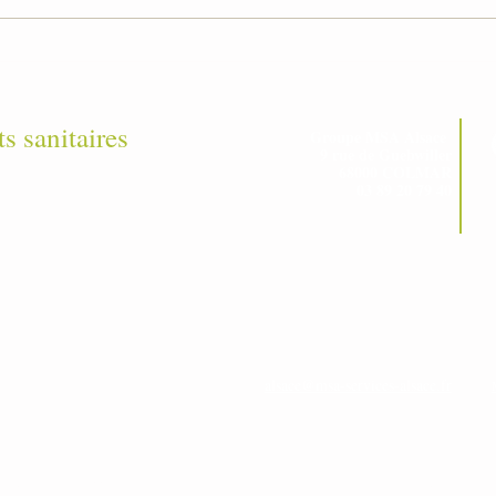
ts sanitaires
Groupe MSA Alsace
9 rue de Guebwiller
68000 COLMAR
03 89 20 79 40
alsace@msa-services-alsace.fr
s partenaires
-
Mentions légales
-
Politique de confidentialité
Accessibilité : non