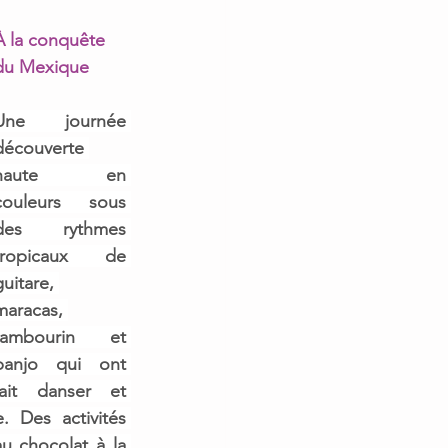
À la conquête 
du Mexique 
Une 
journée 
découverte
haute en 
couleurs sous 
des rythmes 
tropicaux de 
uitare, 
maracas, 
tambourin et 
banjo 
qui ont 
fait danser et 
e. 
Des
 activités 
 chocolat à la 