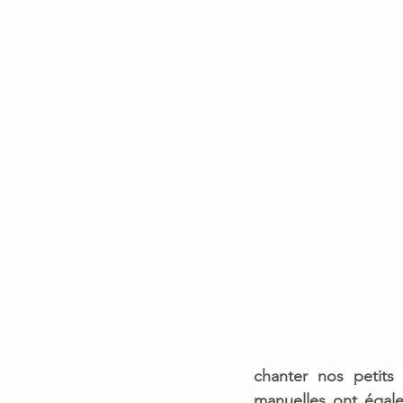
chanter nos petits
manuelles
 ont égale