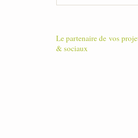
Le partenaire de
vos proje
& sociaux
Contact
-
No